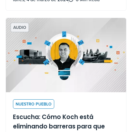
adquiridos en la planta para resolver un reto
de fabricación.
AUDIO
NUESTRO PUEBLO
Escucha: Cómo Koch está
eliminando barreras para que