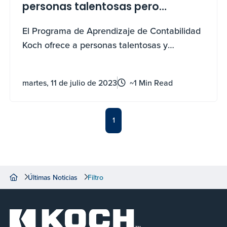
personas talentosas pero
ignoradas puedan avanzar en sus
El Programa de Aprendizaje de Contabilidad
carreras
Koch ofrece a personas talentosas y
motivadas por contribuir como Derly Apaza
acceso a la educación y una oportunidad
martes, 11 de julio de 2023
~1 Min Read
acelerada de formación y empleo en el
puesto de trabajo en alguna de Koch's
muchas empresas.
1
Últimas Noticias
Filtro