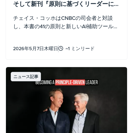
そして新刊『原則に基づくリーダーに
なる』について語る
チェイス・コッホはCNBCの司会者と対談
し、本書の41の原則と新しいAI補助ツール
が、誰でもリーダーシップを発揮し、成長
し、不確実性を乗り越える手助けになる方
2026年5月7日木曜日
~1 ミンリード
法を説明しました。
ニュース記事