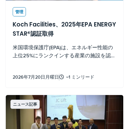
管理
Koch Facilities、2025年EPA ENERGY
STAR®認証取得
米国環境保護庁(EPA)は、エネルギー性能の
上位25%にランクインする産業の施設を認定
し、2025年のENERGY STAR®認証を2025年
にコークの2社( Flint Hills Resources 社と
2026年7月20日月曜日
~1 ミンリード
Koch Fertilizer 社)に授与しました。
ニュース記事