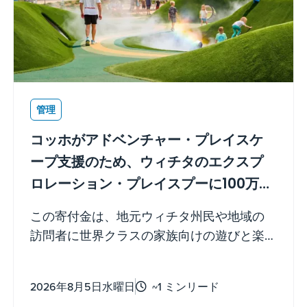
管理
コッホがアドベンチャー・プレイスケ
ープ支援のため、ウィチタのエクスプ
ロレーション・プレイスプーに100万ド
ルを寄付
この寄付金は、地元ウィチタ州民や地域の
訪問者に世界クラスの家族向けの遊びと楽
しみを提供する、最近オープンしたデステ
ィネーション・プレイスペースの建設支援
2026年8月5日水曜日
~1 ミンリード
に充てられました。