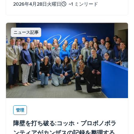
2026年4月28日火曜日
~1 ミンリード
く、文書化され、測定可能な継続的な努力
が必要です。
ニュース記事
管理
障壁を打ち破る:コッホ・プロボノボラ
ンティアがカンザスの記録を整理する