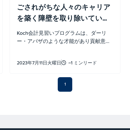
ごされがちな人々のキャリア
を築く障壁を取り除いている
方法
Koch会計見習いプログラムは、ダーリ
ー・アパザのような才能があり貢献意欲
のある個人に教育へのアクセスと、多く
の企業のいずれかでの実務研修や就職の
2023年7月11日火曜日
~1 ミンリード
迅速な機会 Koch's 提供します。
1