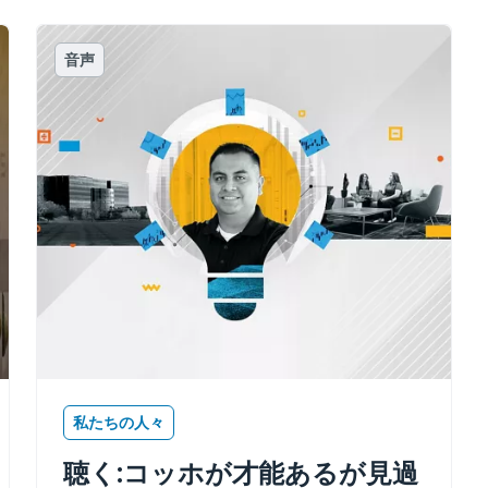
音声
私たちの人々
聴く:コッホが才能あるが見過