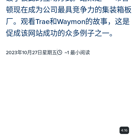
顿现在成为公司最具竞争力的集装箱板
厂。观看Trae和Waymon的故事，这是
促成该网站成功的众多例子之一。
2023年10月27日星期五
~1 最小阅读
0
seconds
of
4
minutes,
16
seconds
4:16