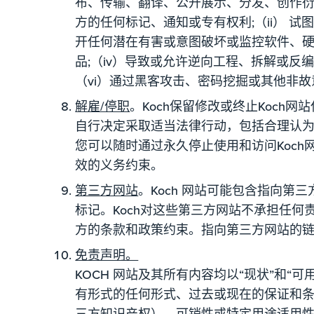
布、传输、翻译、公开展示、分发、创作衍生
方的任何标记、通知或专有权利;（ii） 试
开任何潜在有害或意图破坏或监控软件、硬
品;（iv）导致或允许逆向工程、拆解或反
（vi）通过黑客攻击、密码挖掘或其他非故
解雇/停职
。Koch保留修改或终止Koch
自行决定采取适当法律行动，包括合理认为您
您可以随时通过永久停止使用和访问Koc
效的义务约束。
第三方网站
。Koch 网站可能包含指向第
标记。Koch对这些第三方网站不承担任
方的条款和政策约束。指向第三方网站的链
免责声明。
KOCH 网站及其所有内容均以“现状”和“
有形式的任何形式、过去或现在的保证和
三方知识产权）、可销性或特定用途适用