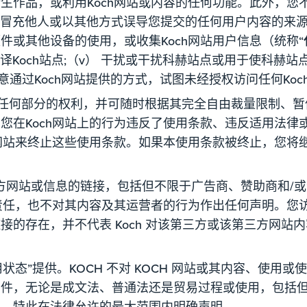
作品，或利用Koch网站或内容的任何功能。此外，您不得（
图冒充他人或以其他方式误导您提交的任何用户内容的来源;（i
件或其他设备的使用，或收集Koch网站用户信息（统称“
编译Koch站点;（v） 干扰或干扰科赫站点或用于使科赫
意通过Koch网站提供的方式，试图未经授权访问任何Ko
网站任何部分的权利，并可随时根据其完全自由裁量限制、暂停
在Koch网站上的行为违反了使用条款、违反适用法律或
h网站来终止这些使用条款。如果本使用条款被终止，您将
三方网站或信息的链接，包括但不限于广告商、赞助商和/或
何责任，也不对其内容及其运营者的行为作出任何声明。您
接的存在，并不代表 Koch 对该第三方或该第三方网站
可用状态”提供。KOCH 不对 KOCH 网站或其内容、使
条件，无论是成文法、普通法还是贸易过程或使用，包括
性，特此在法律允许的最大范围内明确声明。