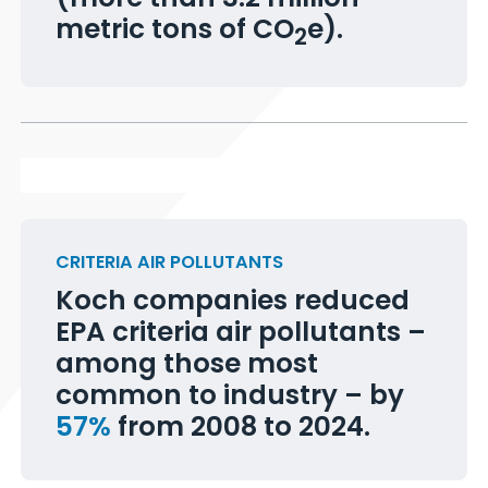
(more than 3.2 million
metric tons of CO
e).
2
CRITERIA AIR POLLUTANTS
Koch companies reduced
EPA criteria air pollutants –
among those most
common to industry – by
57%
from 2008 to 2024.