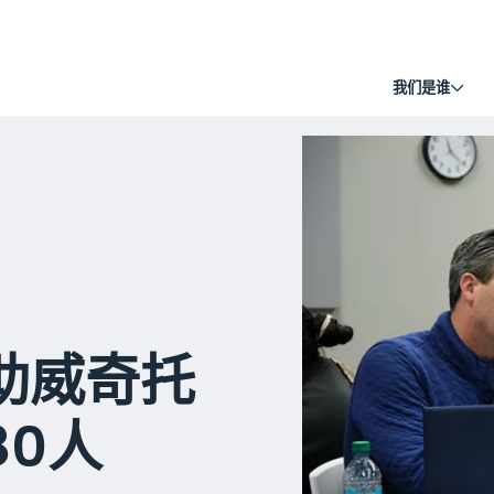
我们是谁
助威奇托
80人