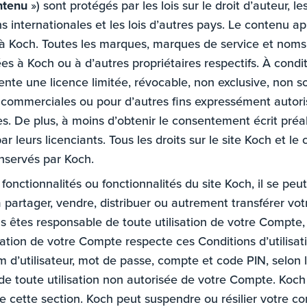
ntenu
») sont protégés par les lois sur le droit d’auteur, 
ns internationales et les lois d’autres pays. Le contenu a
ts à Koch. Toutes les marques, marques de service et nom
s à Koch ou à d’autres propriétaires respectifs. À condi
ente une licence limitée, révocable, non exclusive, non so
n commerciales ou pour d’autres fins expressément autoris
es. De plus, à moins d’obtenir le consentement écrit pré
r leurs licenciants. Tous les droits sur le site Koch et
onservés par Koch.
es fonctionnalités ou fonctionnalités du site Koch, il se 
à partager, vendre, distribuer ou autrement transférer v
ous êtes responsable de toute utilisation de votre Compt
lisation de votre Compte respecte ces Conditions d’utilisat
om d’utilisateur, mot de passe, compte et code PIN, selon 
e toute utilisation non autorisée de votre Compte. Koch
ette section. Koch peut suspendre ou résilier votre compt