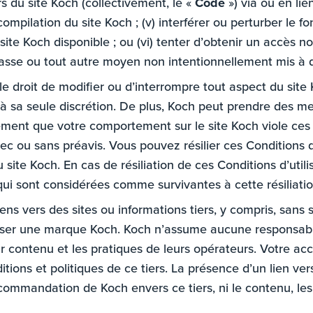
rs du site Koch (collectivement, le «
Code
») via ou en lie
compilation du site Koch ; (v) interférer ou perturber le
 site Koch disponible ; ou (vi) tenter d’obtenir un accès
asse ou tout autre moyen non intentionnellement mis à dis
le droit de modifier ou d’interrompre tout aspect du site
à sa seule discrétion. De plus, Koch peut prendre des me
ement que votre comportement sur le site Koch viole ces Co
vec ou sans préavis. Vous pouvez résilier ces Conditions
u site Koch. En cas de résiliation de ces Conditions d’util
 qui sont considérées comme survivantes à cette résiliatio
iens vers des sites ou informations tiers, y compris, sans 
liser une marque Koch. Koch n’assume aucune responsabil
eur contenu et les pratiques de leurs opérateurs. Votre accè
ditions et politiques de ce tiers. La présence d’un lien ve
mmandation de Koch envers ce tiers, ni le contenu, les p