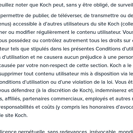
uillez noter que Koch peut, sans y être obligé, de surveill
permettre de publier, de téléverser, de transmettre ou d
us) accessible à d’autres utilisateurs du site Koch (coll
rimer ou modifier régulièrement le contenu utilisateur. Vou
vous possédez ou contrôlez autrement tous les droits sur c
eur tels que stipulés dans les présentes Conditions d’utili
 d’utilisation et ne causera aucun préjudice à une perso
usée par votre non-respect de cette section. Koch a le dr
 supprimer tout contenu utilisateur mis à disposition via l
nditions d’utilisation ou d’une violation de la loi. Vous
vous défendrez (à la discrétion de Koch), indemniserez et
ls, affiliés, partenaires commerciaux, employés et autres
 responsabilités et coûts (y compris les honoraires d’avoc
le site Koch.
cence perpétuelle, sans redevances, irrévocable, mondiale,