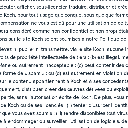
xécuter, afficher, sous-licencier, traduire, distribuer et 
 site Koch, pour tout usage quelconque, sous quelque for
 compensation ne vous est dû pour une utilisation de ce t
 sera considéré comme non confidentiel et non propriétair
ns sur le site Koch soient soumises à notre Politique de 
devez ni publier ni transmettre, via le site Koch, aucune 
oits de propriété intellectuelle de tiers ; (b) est illégal, m
 profane ou autrement inacceptable ; (c) peut contenir d
e forme de « spam » ; ou (d) est autrement en violation d
s sur le contenu appartiennent à Koch et à ses concédant
liquement, distribuer, créer des œuvres dérivées ou exploi
rtie, sans l’autorisation écrite de Koch. De plus, vous ne 
e Koch ou de ses licenciés ; (ii) tenter d’usurper l’ident
 que vous avez soumis ; (iii) rendre disponibles tout virus,
né à endommager ou surveiller l’utilisation de logiciels, 