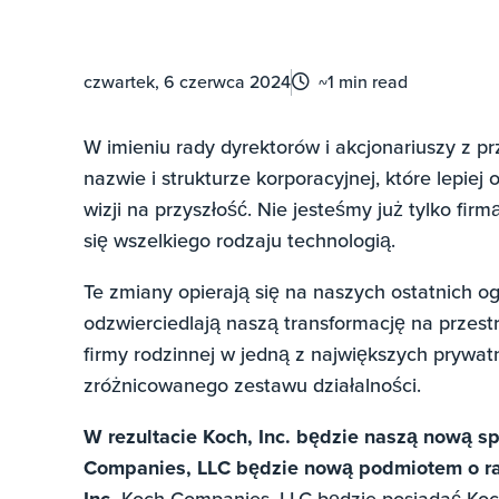
czwartek, 6 czerwca 2024
~1 min read
W imieniu rady dyrektorów i akcjonariuszy z 
nazwie i strukturze korporacyjnej, które lepi
wizji na przyszłość. Nie jesteśmy już tylko fi
się wszelkiego rodzaju technologią.
Te zmiany opierają się na naszych ostatnich og
odzwierciedlają naszą transformację na przest
firmy rodzinnej w jedną z największych prywa
zróżnicowanego zestawu działalności.
W rezultacie Koch, Inc. będzie naszą nową s
Companies, LLC będzie nową podmiotem o rat
Koch Companies, LLC będzie posiadać Koch 