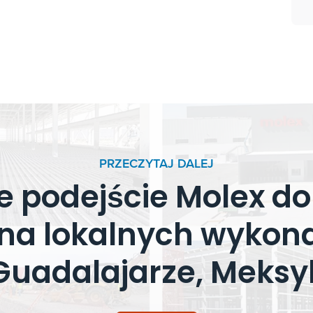
PRZECZYTAJ DALEJ
e podejście Molex do
na lokalnych wyko
Guadalajarze, Meksy