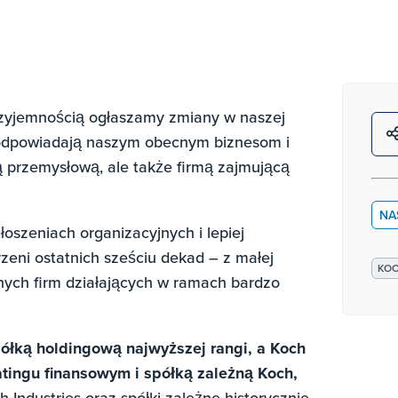
przyjemnością ogłaszamy zmiany w naszej
ej odpowiadają naszym obecnym biznesom i
rmą przemysłową, ale także firmą zajmującą
NA
łoszeniach organizacyjnych i lepiej
rzeni ostatnich sześciu dekad – z małej
KO
tnych firm działających w ramach bardzo
półką holdingową najwyższej rangi, a Koch
ingu finansowym i spółką zależną Koch,
Industries oraz spółki zależne historycznie