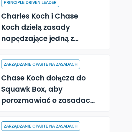
PRINCIPLE-DRIVEN LEADER
Charles Koch i Chase
Koch dzielą zasady
napędzające jedną z
największych prywatnych
firm w Ameryce
ZARZĄDZANIE OPARTE NA ZASADACH
Chase Koch dołącza do
Squawk Box, aby
porozmawiać o zasadach,
przywództwie i nowej
książce "Becoming a
ZARZĄDZANIE OPARTE NA ZASADACH