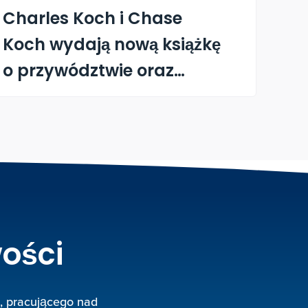
Principle-Driven Leader"
Charles Koch i Chase
Koch wydają nową książkę
o przywództwie oraz
narzędzie do nauki AI
ości
, pracującego nad