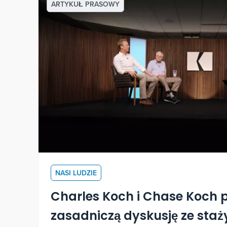
ARTYKUŁ PRASOWY
NASI LUDZIE
Charles Koch i Chase Koch
zasadniczą dyskusję ze sta