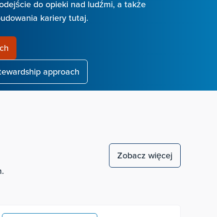
 podejście do opieki nad ludźmi, a także
udowania kariery tutaj.
och
stewardship approach
Zobacz więcej
m.