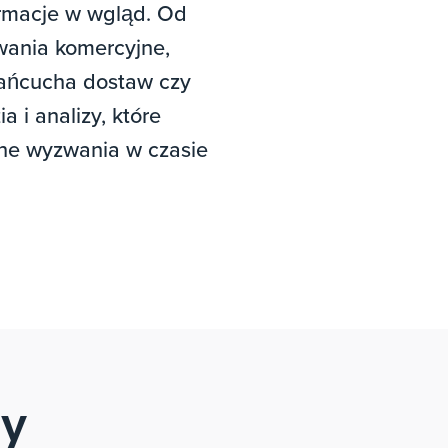
ormacje w wgląd. Od
ania komercyjne,
łańcucha dostaw czy
 i analizy, które
ne wyzwania w czasie
ry