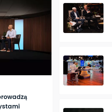
 prowadzą
żystami