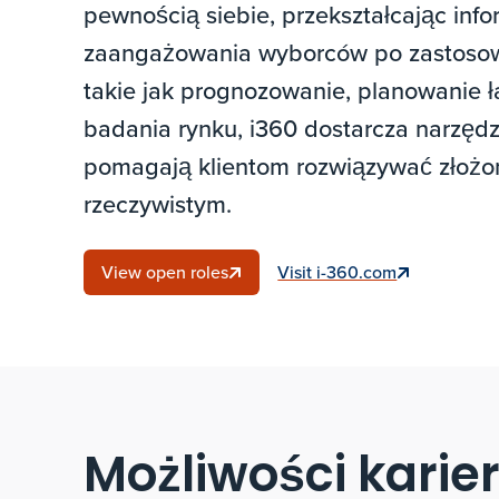
pewnością siebie, przekształcając inf
zaangażowania wyborców po zastosow
takie jak prognozowanie, planowanie 
badania rynku, i360 dostarcza narzędzia
pomagają klientom rozwiązywać złożo
rzeczywistym.
View open roles
Visit i-360.com
Możliwości karie