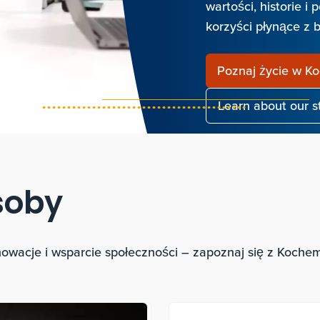
wartości, historie i
korzyści płynące z b
Poznaj życie w K
Learn about our 
soby
nowacje i wsparcie społeczności – zapoznaj się z Koche