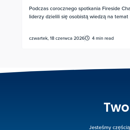
Podczas corocznego spotkania Fireside Cha
liderzy dzielili się osobistą wiedzą na temat
eksperymentalnych, motywacji do wkładu or
życie pełne sensu.
czwartek, 18 czerwca 2026
4 min read
Two
Jesteśmy częścią