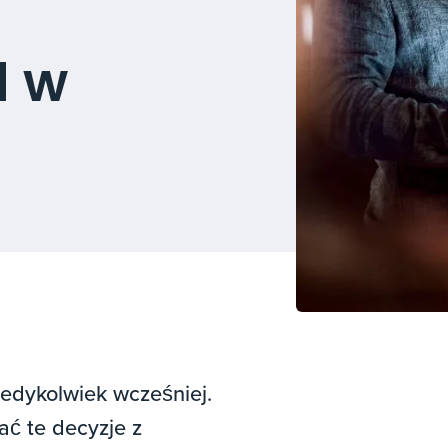
d w
iedykolwiek wcześniej.
ć te decyzje z