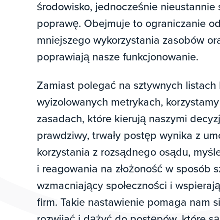
środowisko, jednocześnie nieustannie
poprawę. Obejmuje to ograniczanie o
mniejszego wykorzystania zasobów ora
poprawiają nasze funkcjonowanie.
Zamiast polegać na sztywnych listach 
wyizolowanych metrykach, korzystamy
zasadach, które kierują naszymi decyz
prawdziwy, trwały postęp wynika z um
korzystania z rozsądnego osądu, myś
i reagowania na złożoność w sposób s
wzmacniający społeczności i wspieraj
firm. Takie nastawienie pomaga nam 
rozwijać i dążyć do postępów, które s