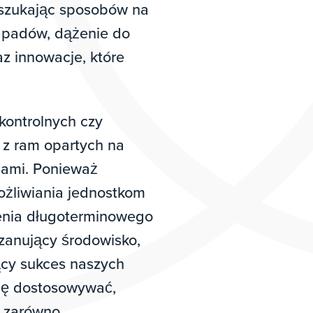
 szukając sposobów na
dpadów, dążenie do
z innowacje, które
kontrolnych czy
 z ram opartych na
jami. Ponieważ
ożliwiania jednostkom
lenia długoterminowego
zanujący środowisko,
ący sukces naszych
się dostosowywać,
ą zarówno