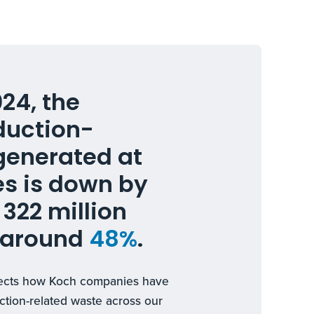
24, the
duction-
generated at
ies is down by
322 million
s around
48%
.
eflects how Koch companies have
tion-related waste across our