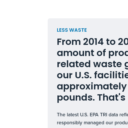
LESS WASTE
From 2014 to 20
amount of pro
related waste 
our U.S. facilit
approximately 
pounds. That'
The latest U.S. EPA TRI data r
responsibly managed our produc