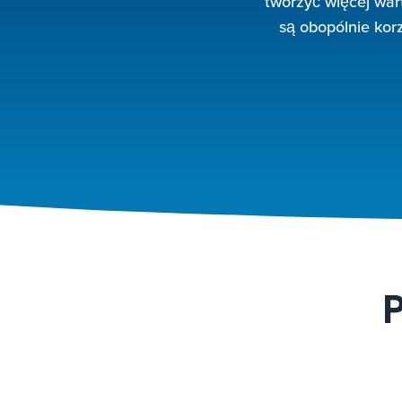
tworzyć więcej war
są obopólnie kor