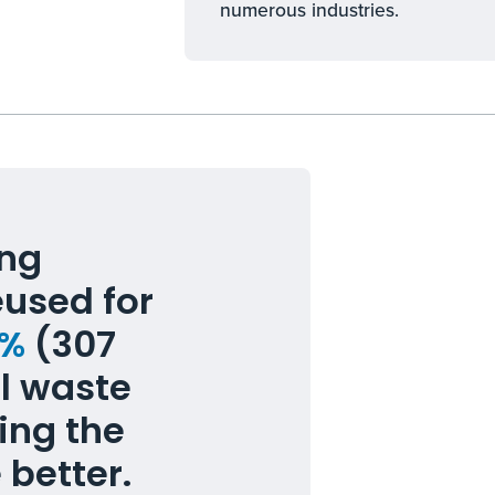
numerous industries.
ing
eused for
9%
(307
ll waste
ing the
 better.