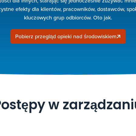
tości dla innych, starając się jednocześnie zużywać mni
zystne efekty dla klientów, pracowników, dostawców, społ
kluczowych grup odbiorców. Oto jak.
Pobierz przegląd opieki nad środowiskiem
Postępy w zarządzani