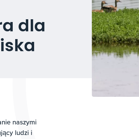
ra dla
wiska
anie naszymi
ący ludzi i