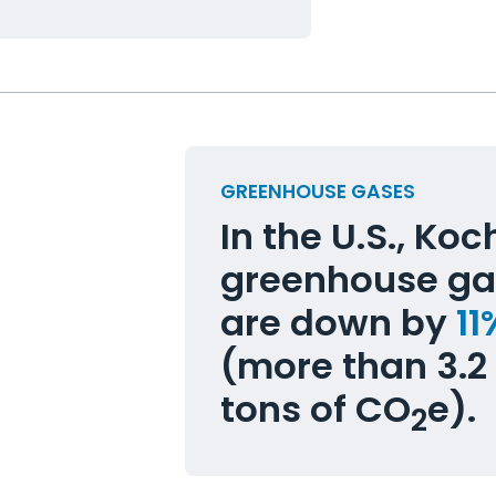
GREENHOUSE GASES
In the U.S., Ko
greenhouse ga
are down by
11
(more than 3.2 
tons of CO
e).
2