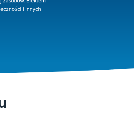
ej zasobów. Efektem
eczności i innych
u