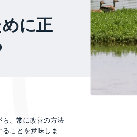
ために正
る
がら、常に改善の方法
することを意味しま