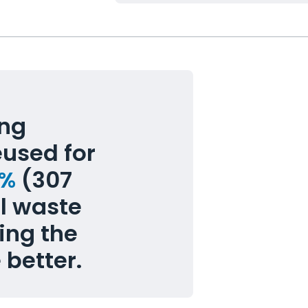
ing
eused for
9%
(307
ll waste
ing the
 better.