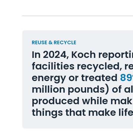
REUSE & RECYCLE
In 2024, Koch report
facilities recycled, r
energy or treated
8
million pounds) of a
produced while mak
things that make life