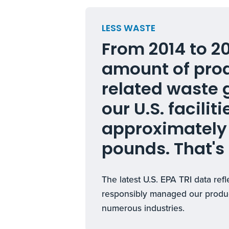
LESS WASTE
From 2014 to 20
amount of pro
related waste 
our U.S. facilit
approximately 
pounds. That'
The latest U.S. EPA TRI data r
responsibly managed our produc
numerous industries.