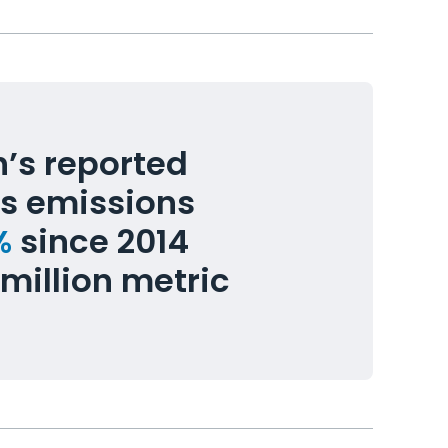
ch’s reported
s emissions
%
since 2014
million metric