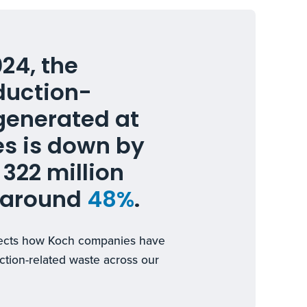
24, the
duction-
generated at
ies is down by
322 million
s around
48%
.
eflects how Koch companies have
tion-related waste across our