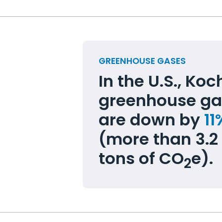
GREENHOUSE GASES
In the U.S., Ko
greenhouse ga
are down by
11
(more than 3.2 
tons of CO
e).
2