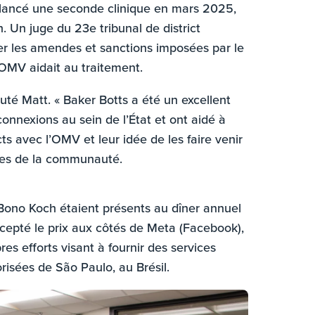
t lancé une seconde clinique en mars 2025,
on. Un juge du 23e tribunal de district
ler les amendes et sanctions imposées par le
l’OMV aidait au traitement.
outé Matt. « Baker Botts a été un excellent
connexions au sein de l’État et ont aidé à
s avec l’OMV et leur idée de les faire venir
res de la communauté.
 Bono Koch étaient présents au dîner annuel
ccepté le prix aux côtés de Meta (Facebook),
s efforts visant à fournir des services
isées de São Paulo, au Brésil.