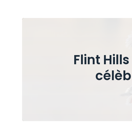
Flint Hil
célèb