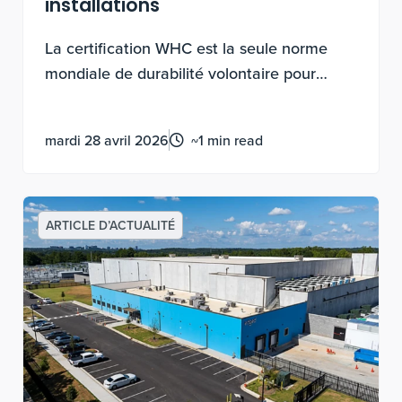
installations
La certification WHC est la seule norme
mondiale de durabilité volontaire pour
l’amélioration de la biodiversité et
l’éducation à la conservation sur les terres
mardi 28 avril 2026
~1 min read
d’entreprise. L’obtention de ces
certifications nécessite un travail
documenté, mesurable et continu, pas une
demande ponctuelle.
ARTICLE D’ACTUALITÉ