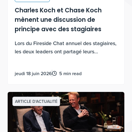
Charles Koch et Chase Koch
mènent une discussion de
principe avec des stagiaires
Lors du Fireside Chat annuel des stagiaires,
les deux leaders ont partagé leurs
connaissances personnelles sur la
découverte expérimentale, la motivation
jeudi 18 juin 2026
5 min read
par la contribution et la manière de mener
une vie pleine de sens.
ARTICLE D’ACTUALITÉ