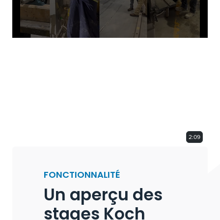
0
seconds
of
2
minutes,
9
seconds
2:09
FONCTIONNALITÉ
Un aperçu des
stages Koch