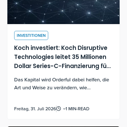
INVESTITIONEN
Koch investiert: Koch Disruptive
Technologies leitet 35 Millionen
Dollar Series-C-Finanzierung für
Orderful
Das Kapital wird Orderful dabei helfen, die
Art und Weise zu verändern, wie
Unternehmen ihre Daten verbinden,
handeln und ihre Daten über Orderfuls KI-
Freitag, 31. Juli 2026
~1 MIN-READ
native Plattform visualisieren.