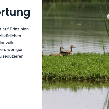
rtung
auf Prinzipien.
llkürlichen
innvolle
gen, weniger
u reduzieren