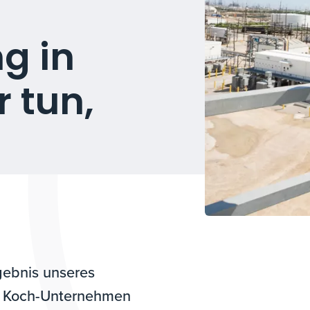
g in
r tun,
gebnis unseres
In Koch-Unternehmen