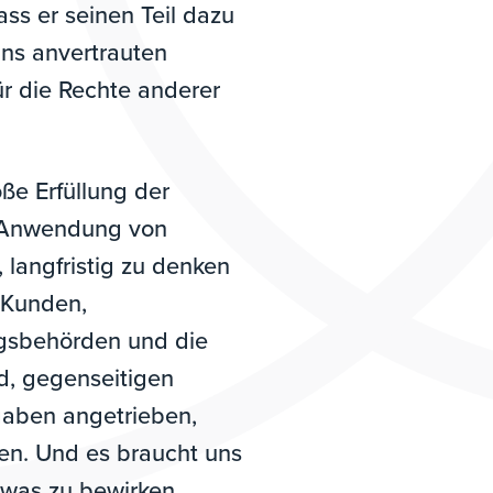
ass er seinen Teil dazu
uns anvertrauten
ür die Rechte anderer
ße Erfüllung der
e Anwendung von
 langfristig zu denken
r Kunden,
ngsbehörden und die
nd, gegenseitigen
gaben angetrieben,
en. Und es braucht uns
twas zu bewirken.