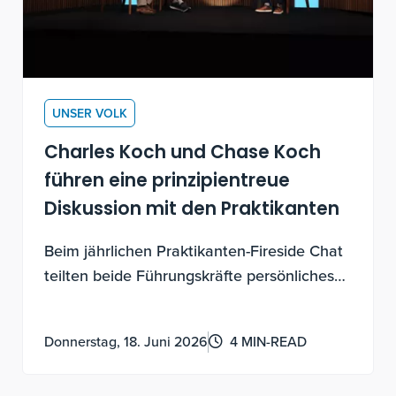
UNSER VOLK
Charles Koch und Chase Koch
führen eine prinzipientreue
Diskussion mit den Praktikanten
Beim jährlichen Praktikanten-Fireside Chat
teilten beide Führungskräfte persönliches
Wissen über experimentelle Entdeckungen,
Motivation für Beiträge und darüber, wie
Donnerstag, 18. Juni 2026
4 MIN-READ
man ein Leben mit Sinn führt.