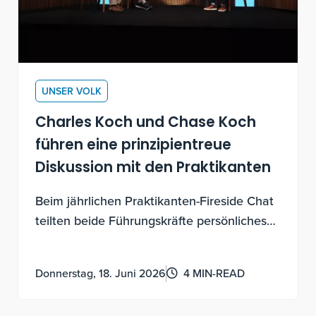
UNSER VOLK
Charles Koch und Chase Koch
führen eine prinzipientreue
Diskussion mit den Praktikanten
Beim jährlichen Praktikanten-Fireside Chat
teilten beide Führungskräfte persönliches
Wissen über experimentelle Entdeckungen,
Motivation für Beiträge und darüber, wie
Donnerstag, 18. Juni 2026
4 MIN-READ
man ein Leben mit Sinn führt.