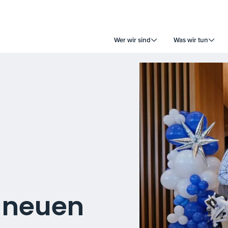
Wer wir sind
Was wir tun
m neuen