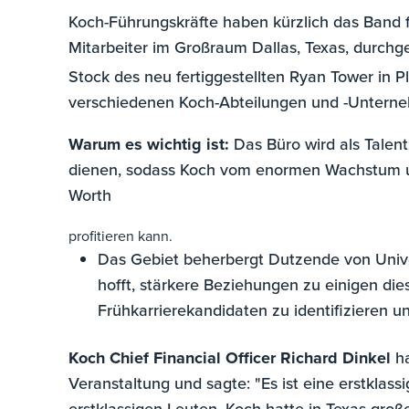
Koch-Führungskräfte haben kürzlich das Band 
Mitarbeiter im Großraum Dallas, Texas, durchge
Stock des
neu fertiggestellten Ryan Tower in Pl
verschiedenen Koch-Abteilungen und -Untern
Warum es wichtig ist:
Das Büro wird als Talen
dienen, sodass Koch vom enormen Wachstum u
Worth
profitieren kann.
Das Gebiet beherbergt Dutzende von Univ
hofft, stärkere Beziehungen zu einigen di
Frühkarrierekandidaten zu identifizieren u
Koch Chief Financial Officer Richard Dinkel
h
Veranstaltung und sagte: "Es ist eine erstklass
erstklassigen Leuten. Koch hatte in Texas große