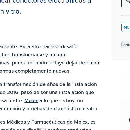
bricar conectores electrónicos a
 vitro.
NU
PHI
mente. Para afrontar ese desafío
eben transformarse y mejorar
mas, pero a menudo incluye dejar de hacer
e formas completamente nuevas.
a transformación de años de la instalación
r de 2016, pasó de ser una instalación que
resa matriz
Molex
a lo que es hoy: un
neración y pruebas de diagnóstico in vitro.
iones Médicas y Farmacéuticas de Molex, es
ricación que diseña y produce productos