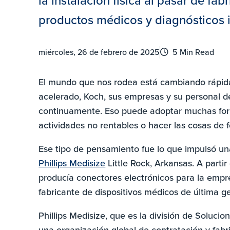
la instalación física al pasar de fa
productos médicos y diagnósticos in
miércoles, 26 de febrero de 2025
5 Min Read
El mundo que nos rodea está cambiando rápida
acelerado, Koch, sus empresas y su personal d
continuamente. Eso puede adoptar muchas for
actividades no rentables o hacer las cosas d
Ese tipo de pensamiento fue lo que impulsó un
Phillips Medisize
Little Rock, Arkansas. A parti
producía conectores electrónicos para la emp
fabricante de dispositivos médicos de última ge
Phillips Medisize, que es la división de Soluc
una organización global de contratación y fab