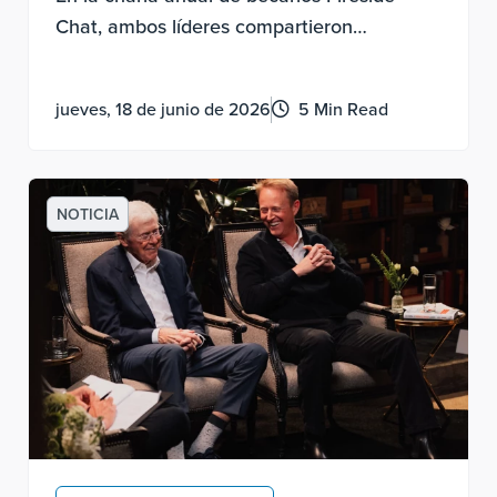
Chat, ambos líderes compartieron
conocimientos personales sobre el
descubrimiento experimental, la motivación
jueves, 18 de junio de 2026
5 Min Read
por la contribución y cómo llevar una vida
con sentido.
NOTICIA