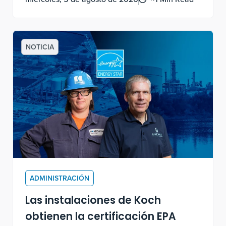
visitantes regionales con diversión y juego
familiar de primer nivel.
NOTICIA
ADMINISTRACIÓN
Las instalaciones de Koch
obtienen la certificación EPA