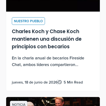
NUESTRO PUEBLO
Charles Koch y Chase Koch
mantienen una discusión de
principios con becarios
En la charla anual de becarios Fireside
Chat, ambos líderes compartieron
conocimientos personales sobre el
descubrimiento experimental, la motivación
jueves, 18 de junio de 2026
5 Min Read
por la contribución y cómo llevar una vida
con sentido.
NOTICIA