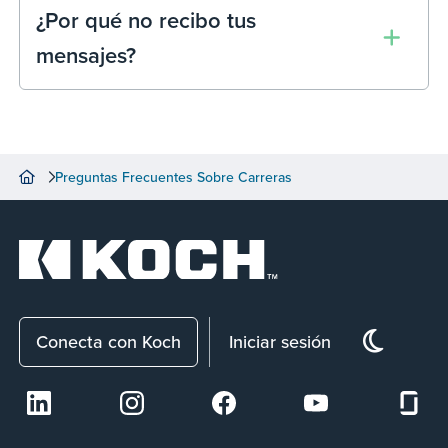
Firefox. Para móviles, recomendamos iPhone
¿Por qué no recibo tus
(iOS 10 o posterior) y Android (versión 5.0 y
mensajes?
posteriores).
Preguntas Frecuentes Sobre Carreras
Conecta con Koch
Iniciar sesión