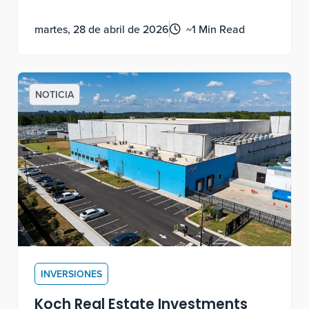
educación en conservación en tierras
martes, 28 de abril de 2026
~1 Min Read
corporativas. Obtener estas certificaciones
requiere un trabajo documentado, medible
y continuo, no una solicitud puntual.
NOTICIA
INVERSIONES
Koch Real Estate Investments