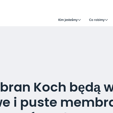
Kim jesteśmy
Co robimy
ran Koch będą 
owe i puste membr