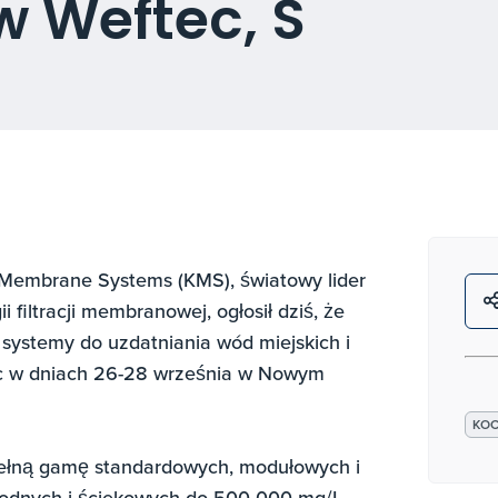
w Weftec, S
h Membrane Systems (KMS), światowy lider
 filtracji membranowej, ogłosił dziś, że
z systemy do uzdatniania wód miejskich i
ec w dniach 26-28 września w Nowym
KOC
pełną gamę standardowych, modułowych i
odnych i ściekowych do 500 000 mg/L.