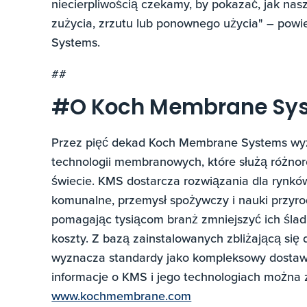
niecierpliwością czekamy, by pokazać, jak nas
zużycia, zrzutu lub ponownego użycia" – pow
Systems.
##
#O Koch Membrane Syst
Przez pięć dekad Koch Membrane Systems wyz
technologii membranowych, które służą różn
świecie. KMS dostarcza rozwiązania dla rynków
komunalne, przemysł spożywczy i nauki przyro
pomagając tysiącom branż zmniejszyć ich ślad
koszty. Z bazą zainstalowanych zbliżającą si
wyznacza standardy jako kompleksowy dost
informacje o KMS i jego technologiach można z
www.kochmembrane.com