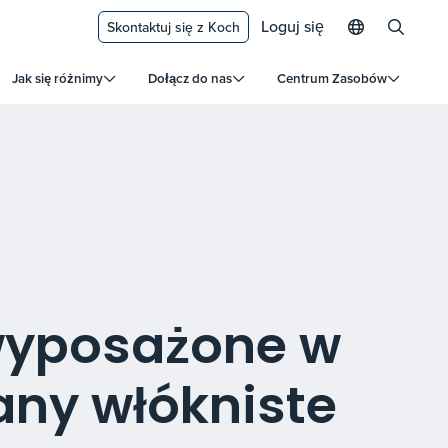
Loguj się
Skontaktuj się z Koch
Jak się różnimy
Dołącz do nas
Centrum Zasobów
wyposażone w
any włókniste