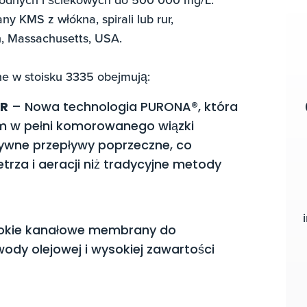
 KMS z włókna, spirali lub rur,
n, Massachusetts, USA.
e w stoisku 3335 obejmują:
BR
– Nowa technologia PURONA®, która
m w pełni komorowanego wiązki
ywne przepływy poprzeczne, co
rza i aeracji niż tradycyjne metody
okie kanałowe membrany do
ody olejowej i wysokiej zawartości