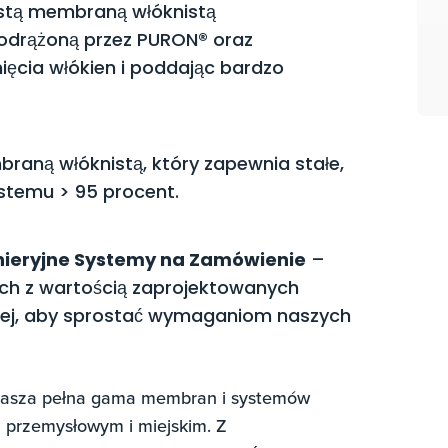
ustą membraną włóknistą
podrążoną przez PURON® oraz
ięcia włókien i poddając bardzo
raną włóknistą, który zapewnia stałe,
systemu > 95 procent.
nieryjne Systemy na Zamówienie
–
ch z wartością zaprojektowanych
wej, aby sprostać wymaganiom naszych
k nasza pełna gama membran i systemów
m przemysłowym i miejskim. Z