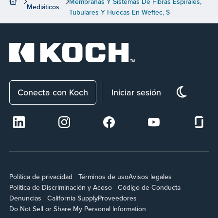
Membranas Y Sistemas De Fibras Espirales,
Mediáticos
Tubulares Y Huecas En Weftec, S
Conecta con Koch
Iniciar sesión
Política de privacidad
Términos de uso
Avisos legales
Política de Discriminación y Acoso
Código de Conducta
Denuncias
California Supply
Proveedores
Do Not Sell or Share My Personal Information