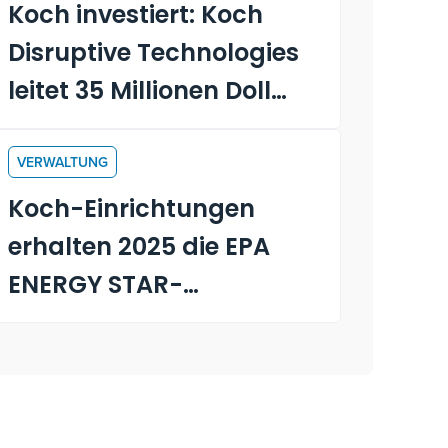
Koch investiert: Koch
Disruptive Technologies
leitet 35 Millionen Dollar
Series-C-Finanzierung
für Orderful
VERWALTUNG
Koch-Einrichtungen
erhalten 2025 die EPA
ENERGY STAR-
Zertifizierung®