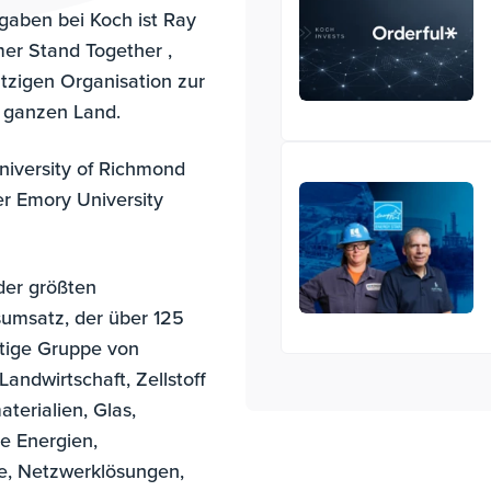
gaben bei Koch ist Ray
er Stand Together ,
tzigen Organisation zur
im ganzen Land.
niversity of Richmond
er Emory University
 der größten
umsatz, der über 125
ältige Gruppe von
andwirtschaft, Zellstoff
terialien, Glas,
e Energien,
re, Netzwerklösungen,