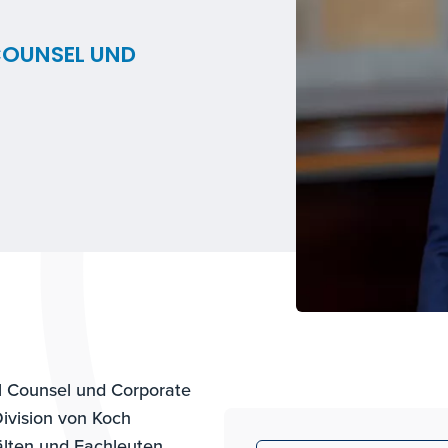
 COUNSEL UND
al Counsel und Corporate
Division von Koch
älten und Fachleuten