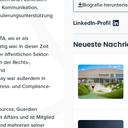
Biografie herunterl
he Kommunikation,
egulierungsunterstützung
LinkedIn-Profil
A, wo er als
Neueste Nachri
ig war. In dieser Zeit
r öffentlichen Sektor-
 der Rechts-,
nd
 Ray war außerdem in
zess- und Compliance-
sources; Guardian
 Affairs und ist Mitglied
und mehreren seiner