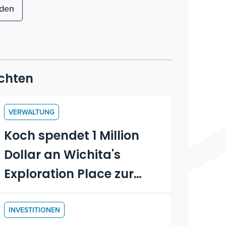
aden
chten
VERWALTUNG
Koch spendet 1 Million
Dollar an Wichita's
Exploration Place zur
Unterstützung von
Adventure Playscape
INVESTITIONEN