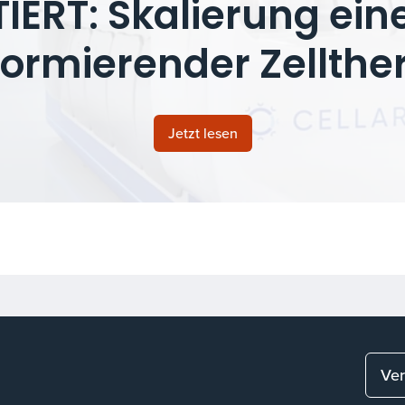
ERT: Skalierung eine
formierender Zellthe
Jetzt lesen
Ver