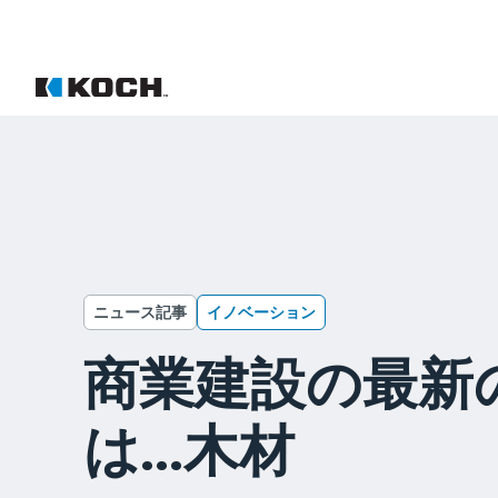
ニュース記事
イノベーション
商業建設の最新
は...木材