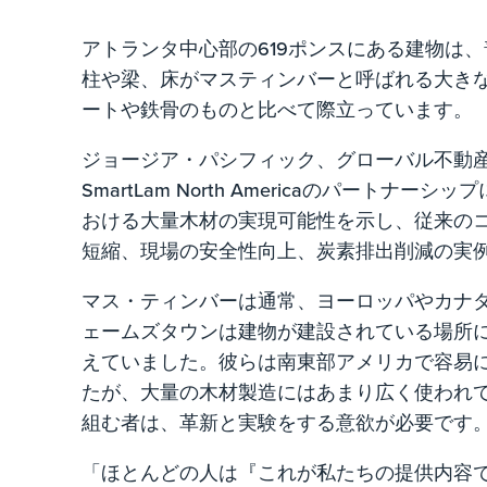
アトランタ中心部の619ポンスにある建物は
柱や梁、床がマスティンバーと呼ばれる大き
ートや鉄骨のものと比べて際立っています。
ジョージア・パシフィック、グローバル不動
SmartLam North Americaのパートナー
おける大量木材の実現可能性を示し、従来の
短縮、現場の安全性向上、炭素排出削減の実
マス・ティンバーは通常、ヨーロッパやカナ
ェームズタウンは建物が建設されている場所
えていました。彼らは南東部アメリカで容易
たが、大量の木材製造にはあまり広く使われ
組む者は、革新と実験をする意欲が必要です
「ほとんどの人は『これが私たちの提供内容