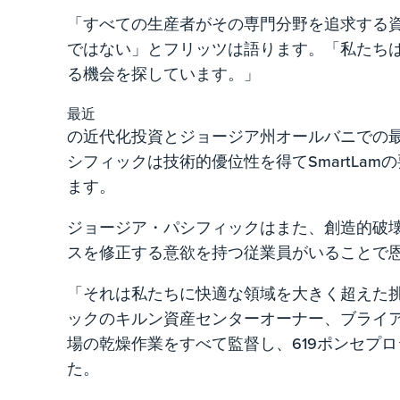
「すべての生産者がその専門分野を追求する
ではない」とフリッツは語ります。「私たち
る機会を探しています。」
最近
の近代化投資とジョージア州オールバニでの
シフィックは技術的優位性を得てSmartLa
ます。
ジョージア・パシフィックはまた、創造的破
スを修正する意欲を持つ従業員がいることで
「それは私たちに快適な領域を大きく超えた
ックのキルン資産センターオーナー、ブライ
場の乾燥作業をすべて監督し、619ポンセプ
た。