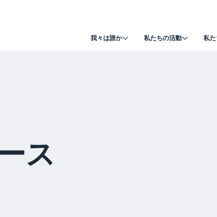
我々は誰か
私たちの活動
私た
ース