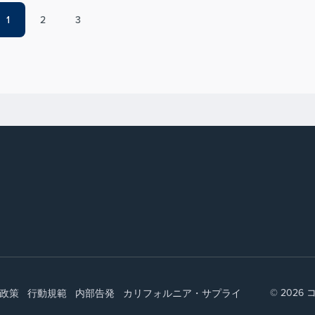
1
2
3
© 202
政策
行動規範
内部告発
カリフォルニア・サプライ