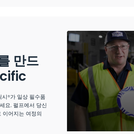
를 만드
ific
드 딕시®가 일상 필수품
세요. 펄프에서 당신
로 이어지는 여정의
0