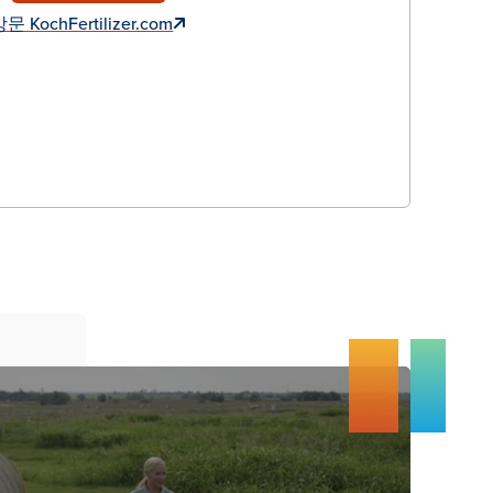
문 KochFertilizer.com