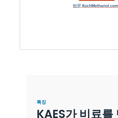
방문 KochMethanol.com
특징
KAES가 비료를