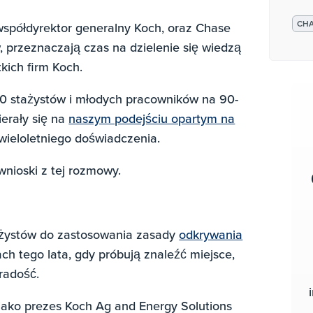
CHA
współdyrektor generalny Koch, oraz Chase
, przeznaczają czas na dzielenie się wiedzą
kich firm Koch.
0 stażystów i młodych pracowników na 90-
ierały się na
naszym podejściu opartym na
z wieloletniego doświadczenia.
wnioski z tej rozmowy.
tażystów do zastosowania zasady
odkrywania
h tego lata, gdy próbują znaleźć miejsce,
 radość.
 jako prezes Koch Ag and Energy Solutions