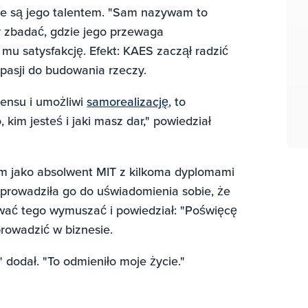
nie są jego talentem. "Sam nazywam to
by zbadać, gdzie jego przewaga
 mu satysfakcję. Efekt: KAES zaczął radzić
 pasji do budowania rzeczy.
sensu i umożliwi
samorealizację
, to
kim jesteś i jaki masz dar," powiedział
em jako absolwent MIT z kilkoma dyplomami
oprowadziła go do uświadomienia sobie, że
ować tego wymuszać i powiedział: "Poświęcę
rowadzić w biznesie.
" dodał. "To odmieniło moje życie."