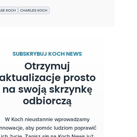
SE KOCH
CHARLES KOCH
SUBSKRYBUJ KOCH NEWS
Otrzymuj
aktualizacje prosto
na swoją skrzynkę
odbiorczą
W Koch nieustannie wprowadzamy
innowacje, aby pomóc ludziom poprawić
ich życie. Zapisz się na Koch News już