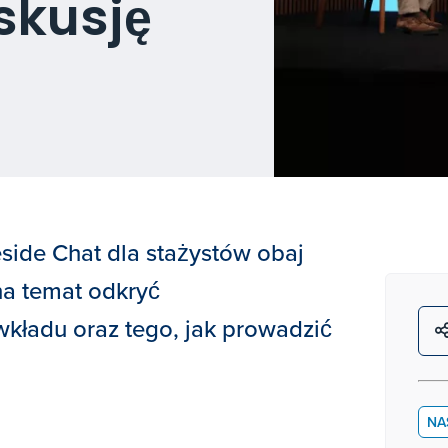
skusję
side Chat dla stażystów obaj
 na temat odkryć
kładu oraz tego, jak prowadzić
NA