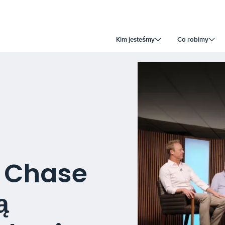
Kim jesteśmy
Co robimy
i Chase
ą