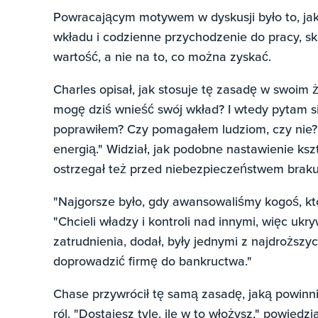
Powracającym motywem w dyskusji było to, ja
wkładu i codzienne przychodzenie do pracy, sk
wartość, a nie na to, co można zyskać.
Charles opisał, jak stosuje tę zasadę w swoim 
mogę dziś wnieść swój wkład? I wtedy pytam sie
poprawiłem? Czy pomagałem ludziom, czy nie?
energią." Widział, jak podobne nastawienie ksz
ostrzegał też przed niebezpieczeństwem braku
"Najgorsze było, gdy awansowaliśmy kogoś, kt
"Chcieli władzy i kontroli nad innymi, więc ukry
zatrudnienia, dodał, były jednymi z najdroższy
doprowadzić firmę do bankructwa."
Chase przywrócił tę samą zasadę, jaką powinn
ról. "Dostajesz tyle, ile w to włożysz," powiedz