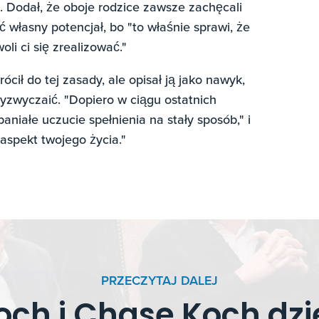
. Dodał, że oboje rodzice zawsze zachęcali
własny potencjał, bo "to właśnie sprawi, że
oli ci się zrealizować."
ł do tej zasady, ale opisał ją jako nawyk,
zyzwyczaić. "Dopiero w ciągu ostatnich
niałe uczucie spełnienia na stały sposób," i
 aspekt twojego życia."
PRZECZYTAJ DALEJ
och i Chase Koch dzi