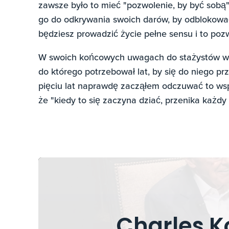
zawsze było to mieć "pozwolenie, by być sobą"
go do odkrywania swoich darów, by odblokować 
będziesz prowadzić życie pełne sensu i to pozw
W swoich końcowych uwagach do stażystów wróci
do którego potrzebował lat, by się do niego pr
pięciu lat naprawdę zacząłem odczuwać to wspa
że "kiedy to się zaczyna dziać, przenika każdy
Charles K