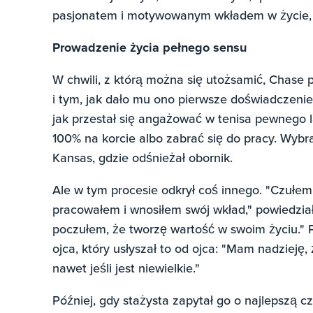
pasjonatem i motywowanym wkładem w życie, os
Prowadzenie życia pełnego sensu
W chwili, z którą można się utożsamić, Chase 
i tym, jak dało mu ono pierwsze doświadczeni
jak przestał się angażować w tenisa pewnego l
100% na korcie albo zabrać się do pracy. Wybrał
Kansas, gdzie odśnieżał obornik.
Ale w tym procesie odkrył coś innego. "Czułem
pracowałem i wnosiłem swój wkład," powiedział 
poczułem, że tworzę wartość w swoim życiu." Pr
ojca, który usłyszał to od ojca: "Mam nadzieję,
nawet jeśli jest niewielkie."
Później, gdy stażysta zapytał go o najlepszą c