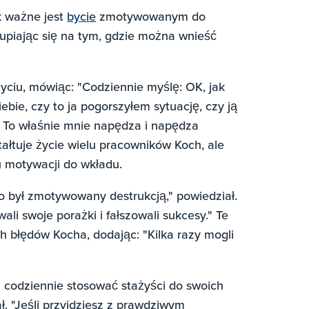
k ważne jest
bycie
zmotywowanym do
upiając się na tym, gdzie można wnieść
życiu, mówiąc: "Codziennie myślę: OK, jak
bie, czy to ja pogorszyłem sytuację, czy ją
 To właśnie mnie napędza i napędza
tałtuje życie wielu pracowników Koch, ale
 motywacji do wkładu.
o był zmotywowany destrukcją," powiedział.
wali swoje porażki i fałszowali sukcesy." Te
ch błędów Kocha, dodając: "Kilka razy mogli
i codziennie stosować stażyści do swoich
iał. "Jeśli przyjdziesz z prawdziwym