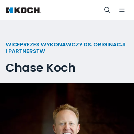
WICEPREZES WYKONAWCZY DS. ORIGINACJI
I PARTNERSTW
Chase Koch