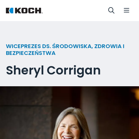
WICEPREZES DS. ŚRODOWISKA, ZDROWIA I
BEZPIECZEŃSTWA
Sheryl Corrigan