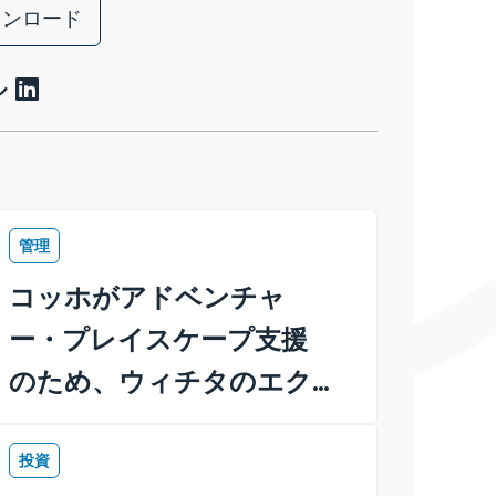
ウンロード
ル
管理
コッホがアドベンチャ
ー・プレイスケープ支援
のため、ウィチタのエク
スプロレーション・プレ
イスプーに100万ドルを寄
投資