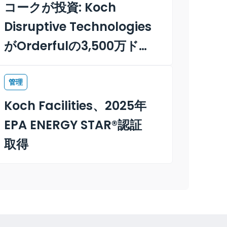
付
コークが投資: Koch
Disruptive Technologies
がOrderfulの3,500万ドル
のシリーズC資金調達をリ
ード
管理
Koch Facilities、2025年
EPA ENERGY STAR®認証
取得