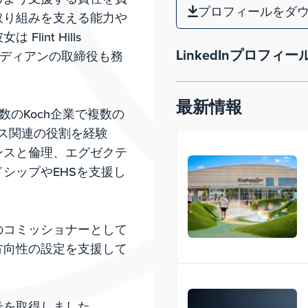
プロフィールをダ
取り組みを支える能力や
int Hills
LinkedInプロフィー
TA 、ガーディアンの取締役も務
最新情報
数のKoch企業で複数の
ンス関連の役割を経験
ンスと倫理、エグゼクテ
シップやEHSを支援し
のコミッショナーとして
方向性の設定を支援して
号を取得しました。