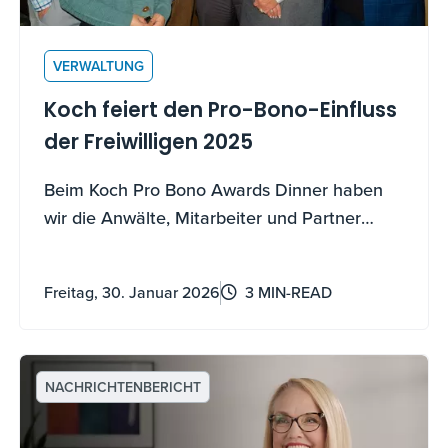
VERWALTUNG
Koch feiert den Pro-Bono-Einfluss
der Freiwilligen 2025
Beim Koch Pro Bono Awards Dinner haben
wir die Anwälte, Mitarbeiter und Partner
gefeiert, die dazu beigetragen haben, 2025
zu einem weiteren großartigen Jahr für
Freitag, 30. Januar 2026
3 MIN-READ
unsere Pro-Bono-Initiative zu machen. Mehr
als kostenlose Rechtsberatung verbinden
diese Bemühungen unsere Fähigkeiten mit
echten Gemeinschaftsbedürfnissen und
NACHRICHTENBERICHT
bauen Barrieren für Chancen ab.