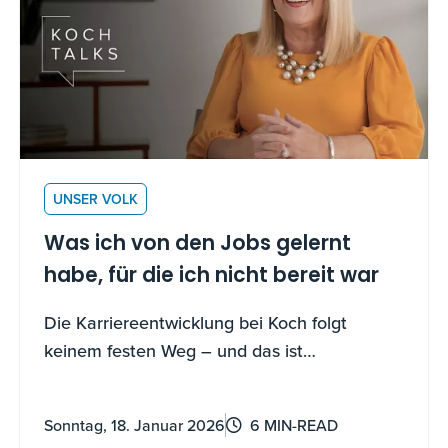
UNSER VOLK
Was ich von den Jobs gelernt
habe, für die ich nicht bereit war
Die Karriereentwicklung bei Koch folgt
keinem festen Weg – und das ist
beabsichtigt. Cara Chennault-Reid,
Vizepräsidentin Personalwesen, berichtet,
Sonntag, 18. Januar 2026
6 MIN-READ
wie sich ihre eigene Karriere entwickelt hat