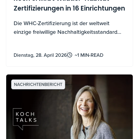
Zertifizierungen in 16 Einrichtungen
Die WHC-Zertifizierung ist der weltweit
einzige freiwillige Nachhaltigkeitsstandard
zur Förderung der Biodiversität und zur
Naturschutzbildung auf
Dienstag, 28. April 2026
~1 MIN-READ
Unternehmensflächen. Der Erwerb dieser
Zertifikate erfordert dokumentierte,
messbare, fortlaufende Arbeit und keine
einmalige Anwendung.
NACHRICHTENBERICHT