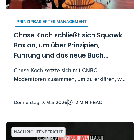
PRINZIPBASIERTES MANAGEMENT
Chase Koch schließt sich Squawk
Box an, um über Prinzipien,
Führung und das neue Buch
"Becoming a Principle-Driven
Chase Koch setzte sich mit CNBC-
Leader" zu sprechen
Moderatoren zusammen, um zu erklären, wie
die 41 Prinzipien des Buches – und ein neues
KI-Begleitwerkzeug – jedem helfen können,
Donnerstag, 7. Mai 2026
2 MIN-READ
zu führen, zu wachsen und Unsicherheiten
zu navigieren.
NACHRICHTENBERICHT