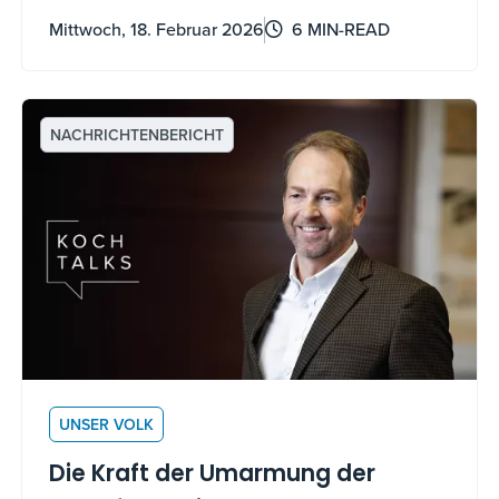
dauerhafte Organisationen aufzubauen und
Mittwoch, 18. Februar 2026
6 MIN-READ
menschliches Potenzial freizusetzen
NACHRICHTENBERICHT
UNSER VOLK
Die Kraft der Umarmung der