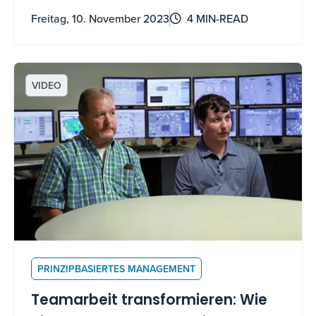
Principle Based Management-Framework™
Freitag, 10. November 2023
4 MIN-READ
ihr Potenzial entfalten und ihren Beitrag zu
Kochs langfristigem Erfolg maximieren
können.
VIDEO
PRINZIPBASIERTES MANAGEMENT
Teamarbeit transformieren: Wie