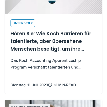
UNSER VOLK
Hören Sie: Wie Koch Barrieren für
talentierte, aber übersehene
Menschen beseitigt, um ihre
Karriere voranzutreiben
Das Koch Accounting Apprenticeship
Program verschafft talentierten und
beitragsmotivierten Personen wie Derly
Apaza Zugang zu Bildung und eine
Dienstag, 11. Juli 2023
~1 MIN-READ
beschleunigte Möglichkeit für praktische
Ausbildung und Beschäftigung bei einem von
Koch's vielen Unternehmen.