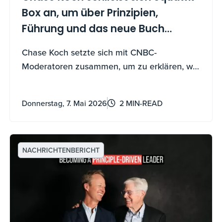
Box an, um über Prinzipien,
Führung und das neue Buch
"Becoming a Principle-Driven
Chase Koch setzte sich mit CNBC-
Leader" zu sprechen
Moderatoren zusammen, um zu erklären, wie
die 41 Prinzipien des Buches – und ein neues
KI-Begleitwerkzeug – jedem helfen können,
Donnerstag, 7. Mai 2026
2 MIN-READ
zu führen, zu wachsen und Unsicherheiten
zu navigieren.
NACHRICHTENBERICHT