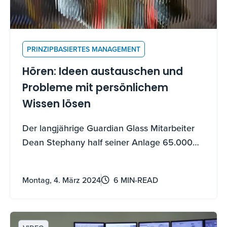
PRINZIPBASIERTES MANAGEMENT
Hören: Ideen austauschen und
Probleme mit persönlichem
Wissen lösen
Der langjährige Guardian Glass Mitarbeiter
Dean Stephany half seiner Anlage 65.000
Dollar pro Jahr zu sparen, indem er das
Wissen aus seiner Erfahrung im Werk nutzte,
Montag, 4. März 2024
6 MIN-READ
um eine Fertigungsherausforderung zu lösen.