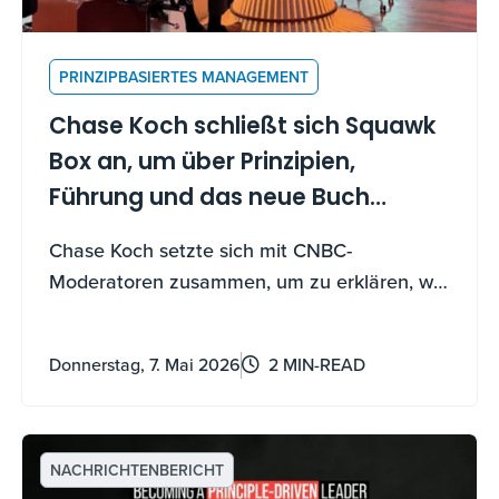
PRINZIPBASIERTES MANAGEMENT
Chase Koch schließt sich Squawk
Box an, um über Prinzipien,
Führung und das neue Buch
"Becoming a Principle-Driven
Chase Koch setzte sich mit CNBC-
Leader" zu sprechen
Moderatoren zusammen, um zu erklären, wie
die 41 Prinzipien des Buches – und ein neues
KI-Begleitwerkzeug – jedem helfen können,
Donnerstag, 7. Mai 2026
2 MIN-READ
zu führen, zu wachsen und Unsicherheiten
zu navigieren.
NACHRICHTENBERICHT