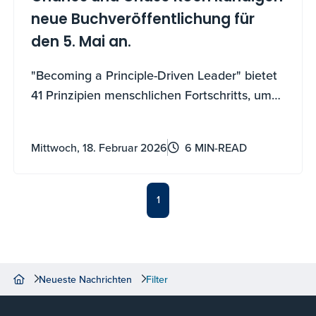
neue Buchveröffentlichung für
den 5. Mai an.
"Becoming a Principle-Driven Leader" bietet
41 Prinzipien menschlichen Fortschritts, um
Misserfolge in Wachstum zu verwandeln,
dauerhafte Organisationen aufzubauen und
Mittwoch, 18. Februar 2026
6 MIN-READ
menschliches Potenzial freizusetzen
1
Neueste Nachrichten
Filter