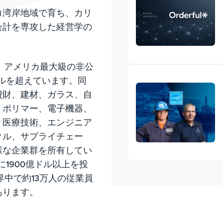
コ湾岸地域で育ち、カリ
会計を専攻した経営学の
.は、アメリカ最大級の非公
ドルを超えています。同
費財、建材、ガラス、自
・ポリマー、電子機器、
、医療技術、エンジニア
クル、サプライチェー
様な企業群を所有してい
1900億ドル以上を投
界中で約13万人の従業員
あります。