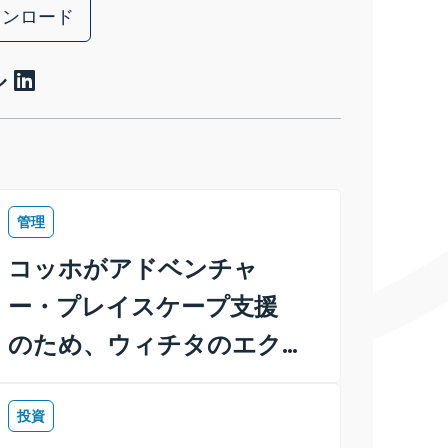
ウンロード
ル
管理
コッホがアドベンチャ
ー・プレイスケープ支援
のため、ウィチタのエク
スプロレーション・プレ
イスプーに100万ドルを寄
投資