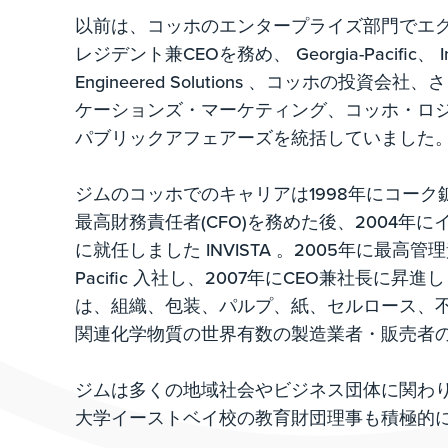
以前は、コッホのエンタープライズ部門でエ
レジデント兼CEOを務め、 Georgia-Pacific、 Inf
Engineered Solutions 、コッホの投資
ケーションズ・マーケティング、コッホ・ロ
パブリックアフェアーズを統括していました
ジムのコッホでのキャリアは1998年にコー
最高財務責任者(CFO)を務めた後、2004年
に就任しました INVISTA 。2005年に最高管理責
Pacific 入社し、2007年にCEO兼社長に
は、組織、包装、パルプ、紙、セルロース、
関連化学物質の世界有数の製造業者・販売者
ジムは多くの地域社会やビジネス団体に関わ
大学イーストベイ校の教育財団理事も積極的