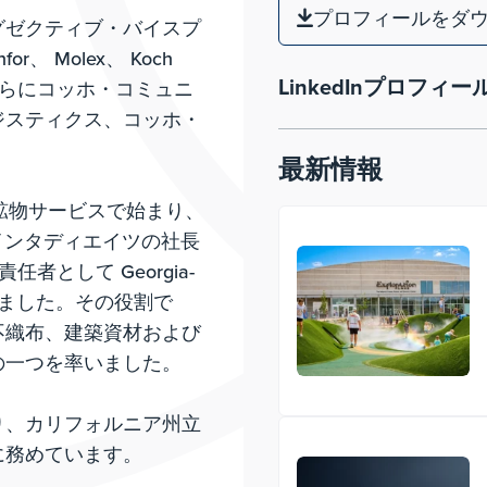
プロフィールをダ
グゼクティブ・バイスプ
or、 Molex、 Koch
LinkedInプロフィー
会社、さらにコッホ・コミュニ
ジスティクス、コッホ・
。
最新情報
ク鉱物サービスで始まり、
にインタディエイツの社長
任者として Georgia-
昇進しました。その役割で
不織布、建築資材および
の一つを率いました。
り、カリフォルニア州立
に務めています。