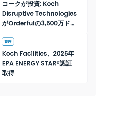
付
コークが投資: Koch
Disruptive Technologies
がOrderfulの3,500万ドル
のシリーズC資金調達をリ
ード
管理
Koch Facilities、2025年
EPA ENERGY STAR®認証
取得