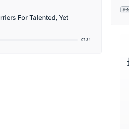
社
iers For Talented, Yet
07:34