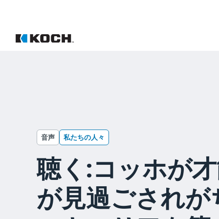
音声
私たちの人々
聴く:コッホが
が見過ごされが