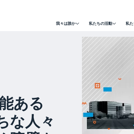
我々は誰か
私たちの活動
私た
才能ある
ちな人々