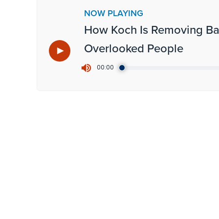
NOW PLAYING
How Koch Is Removing Barr
Overlooked People
0
00:00
seconds
of
7
minutes,
34
seconds
Volume
90%