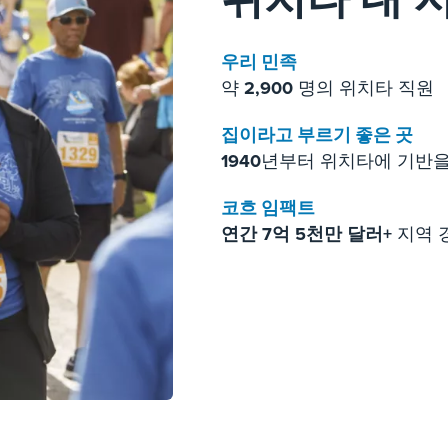
위치타 내 
우리 민족
약
2,900
명의 위치타 직원
집이라고 부르기 좋은 곳
1940
년부터 위치타에 기반을
코흐 임팩트
연간 7억 5천만 달러+
지역 