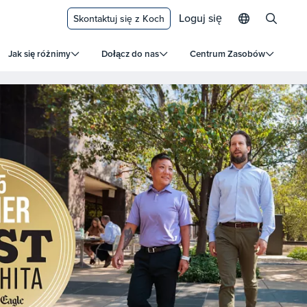
Loguj się
Skontaktuj się z Koch
Jak się różnimy
Dołącz do nas
Centrum Zasobów