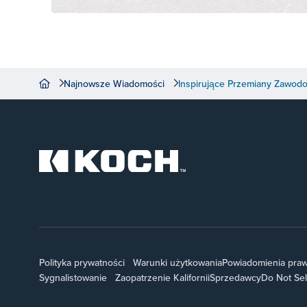
Najnowsze Wiadomości
Inspirujące Przemiany Zawod
Polityka prywatności
Warunki użytkowania
Powiadomienia pra
Sygnalistowanie
Zaopatrzenie Kalifornii
Sprzedawcy
Do Not Sel