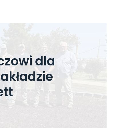
uczowi dla
akładzie
ett