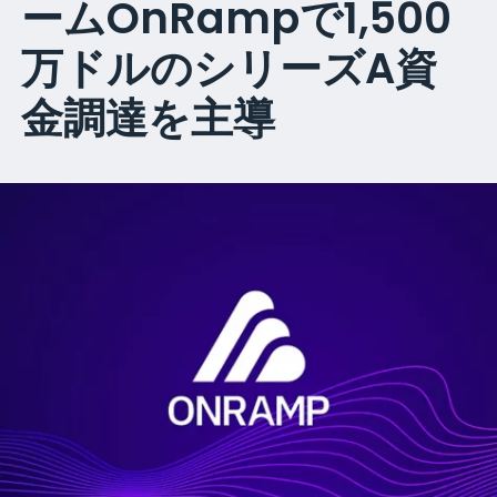
ームOnRampで1,500
万ドルのシリーズA資
金調達を主導