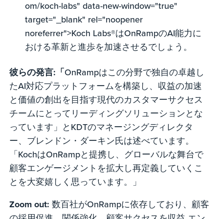
om/koch-labs" data-new-window="true"
target="_blank" rel="noopener
noreferrer">Koch Labs®はOnRampのAI能力に
おける革新と進歩を加速させるでしょう。
彼らの発言:「
OnRampはこの分野で独自の卓越し
たAI対応プラットフォームを構築し、収益の加速
と価値の創出を目指す現代のカスタマーサクセス
チームにとってリーディングソリューションとな
っています」とKDTのマネージングディレクタ
ー、ブレンドン・ダーキン氏は述べています。
「KochはOnRampと提携し、グローバルな舞台で
顧客エンゲージメントを拡大し再定義していくこ
とを大変嬉しく思っています。」
Zoom out:
数百社がOnRampに依存しており、顧客
の採用促進、関係強化、顧客サクセスを収益 エン