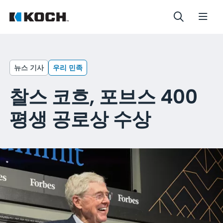
뉴스 기사
우리 민족
찰스 코흐, 포브스 400
평생 공로상 수상