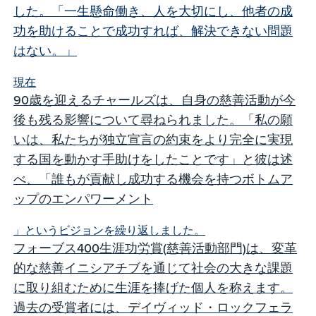
した。「一生懸命働き、人を大切にし、他者の成
功を助けることで成功すれば、解決できない問題
はない。」
現在
90歳を迎えるチャールズは、自身の慈善活動が今
後も残る影響について尋ねられました。「私の願
いは、私たちが独立宣言の約束をより完全に実現
する国を動かす手助けをしたことです」と彼は述
べ、「誰もが貢献し成功する機会を持つボトムア
ップのエンパワーメント
」というビジョンを繰り返しました。
フォーブス400生涯功労賞(慈善活動部門)は、変革
的な慈善イニシアチブを通じて社会の大きな課題
に取り組むために生涯を捧げた個人を称えます。
過去の受賞者には、デイヴィッド・ロックフェラ