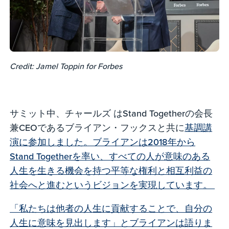
Credit: Jamel Toppin for Forbes
サミット中、チャールズ はStand Togetherの会長
兼CEOであるブライアン・フックスと共に
基調講
演に参加しました。ブライアンは2018年から
Stand Togetherを率い、すべての人が意味のある
人生を生きる機会を持つ平等な権利と相互利益の
社会へと進むというビジョンを実現しています。
「私たちは他者の人生に貢献することで、自分の
人生に意味を見出します」とブライアンは語りま