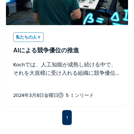
私たちの人々
AIによる競争優位の推進
Kochでは、人工知能が成熟し続ける中で、
それを大規模に受け入れる組織に競争優位
をもたらし、価値創造と個人のエンパワー
メントを促進し、人間の知識のフロンティ
2024年3月8日金曜日
5 ミンリード
アを拡大すると信じています。
1