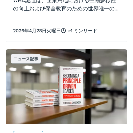
WHC認証は、企業用地における生物多様性
の向上および保全教育のための世界唯一の
自主的な持続可能性基準です。これらの認
定を取得するには、一度きりの申請ではな
2026年4月28日火曜日
~1 ミンリード
く、文書化され、測定可能な継続的な努力
が必要です。
ニュース記事